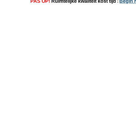
PAS OP!
Ruimtelijke kwaliteit kost tijd
Begin 
: