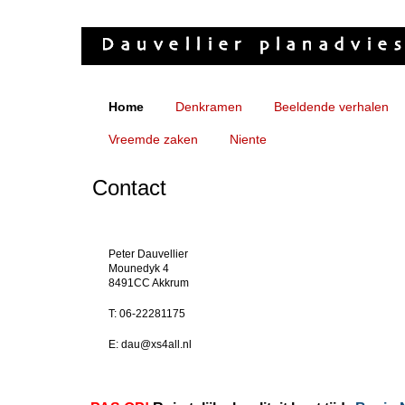
Home
Denkramen
Beeldende verhalen
Vreemde zaken
Niente
Contact
Peter Dauvellier
Mounedyk 4
8491CC Akkrum
T: 06-22281175
E: dau@xs4all.nl