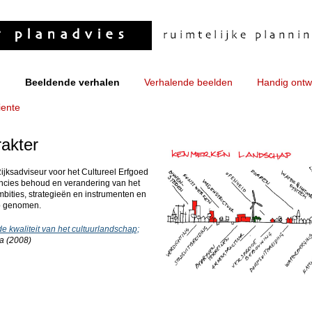
n
Beeldende verhalen
Verhalende beelden
Handig ont
iente
akter
ijksadviseur voor het Cultureel Erfgoed
ncies behoud en verandering van het
bities, strategieën en instrumenten en
ep genomen.
e kwaliteit van het cultuurlandschap;
ma (2008)