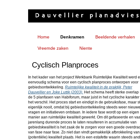
Home
Denkramen
Beeldende verhalen
Vreemde zaken
Niente
Cyclisch Planproces
In het kader van het project Werkbank Ruimtelijke Kwaliteit werd 
eenvoudig schema voor een cyclisch planproces ontworpen voor
gebiedsontwikkeling.
Ruimtelijke kwaliteit in de praktijk, Peter
Dauvellier en Joke Luttik (2003).
Het schema heeft sterke overlap
de 5 planfasen van Habiforum, maar juist in het cyclische karakter 
het verschil. Het proces start en eindigt in de gebruiksfase, maar s
eigenlijk nooit, omdat bij gebiedsontwikkeling steeds weer nieuw
vragen en initiatieven ontstaan. In iedere fase wordt op een eigen
manier aan ruimtelijke kwaliteit gewerkt. Om dit gefaseerde en va
jarenlang durende proces te laten resulteren in accumulatie van
gebiedskwaliteit is het zaak de te zorgen voor een goede overdra
van fase naar fase. Zo niet dan vindt gemakkelijk afbrokkeling van
(potentiële) kwaliteit plaats. Het is een estafette waarin steeds an